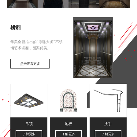
轿厢
华美全新推出的“浮雕大师”不锈
钢艺术轿厢，图案优美。
点击查看更多
吊顶
地板
扶手
了解更多
了解更多
了解更多