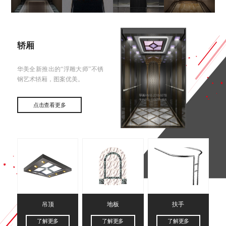
轿厢
华美全新推出的“浮雕大师”不锈
钢艺术轿厢，图案优美。
点击查看更多
吊顶
地板
扶手
了解更多
了解更多
了解更多