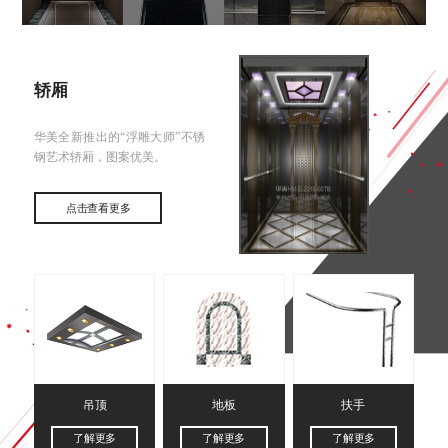
轿厢
华美全新推出的“浮雕大师”不锈
钢艺术轿厢，图案优美。
点击查看更多
吊顶
地板
扶手
了解更多
了解更多
了解更多