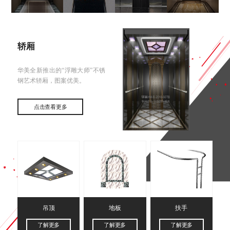
轿厢
华美全新推出的“浮雕大师”不锈
钢艺术轿厢，图案优美。
点击查看更多
吊顶
地板
扶手
了解更多
了解更多
了解更多