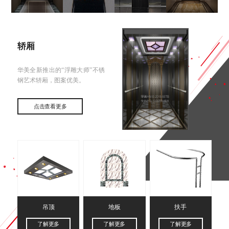
轿厢
华美全新推出的“浮雕大师”不锈
钢艺术轿厢，图案优美。
点击查看更多
吊顶
地板
扶手
了解更多
了解更多
了解更多