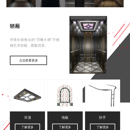
轿厢
华美全新推出的“浮雕大师”不锈
钢艺术轿厢，图案优美。
点击查看更多
吊顶
地板
扶手
了解更多
了解更多
了解更多