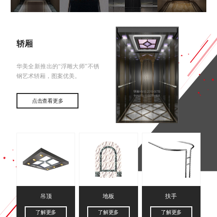
轿厢
华美全新推出的“浮雕大师”不锈
钢艺术轿厢，图案优美。
点击查看更多
吊顶
地板
扶手
了解更多
了解更多
了解更多