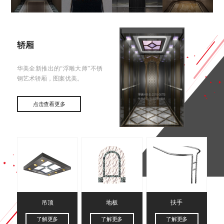
轿厢
华美全新推出的“浮雕大师”不锈
钢艺术轿厢，图案优美。
点击查看更多
吊顶
地板
扶手
了解更多
了解更多
了解更多