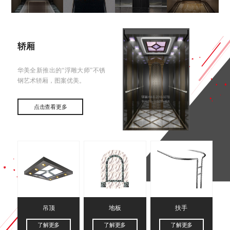
轿厢
华美全新推出的“浮雕大师”不锈
钢艺术轿厢，图案优美。
点击查看更多
吊顶
地板
扶手
了解更多
了解更多
了解更多