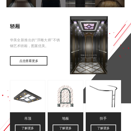
轿厢
华美全新推出的“浮雕大师”不锈
钢艺术轿厢，图案优美。
点击查看更多
吊顶
地板
扶手
了解更多
了解更多
了解更多