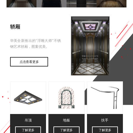
轿厢
华美全新推出的“浮雕大师”不锈
钢艺术轿厢，图案优美。
点击查看更多
吊顶
地板
扶手
了解更多
了解更多
了解更多