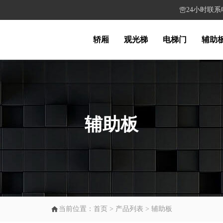
24小时联系电话

轿厢
观光梯
电梯门
辅助
辅助板

当前位置：
首页
>
产品列表
>
辅助板