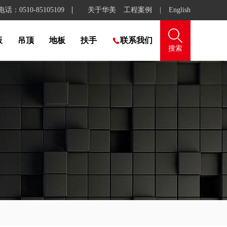
：0510-85105109
关于华美
工程案例
|
English

板
吊顶
地板
扶手
联系我们

搜索