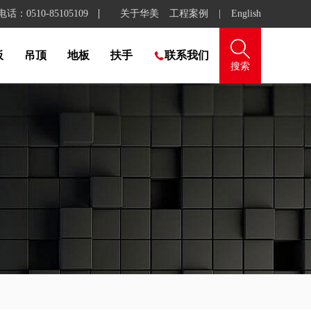
：0510-85105109
关于华美
工程案例
|
English

板
吊顶
地板
扶手
联系我们

搜索