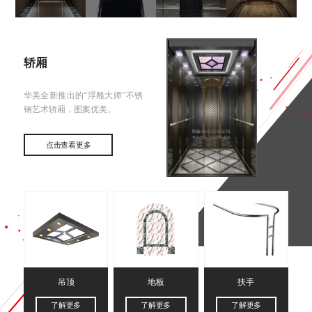
轿厢
华美全新推出的“浮雕大师”不锈
钢艺术轿厢，图案优美。
点击查看更多
吊顶
地板
扶手
了解更多
了解更多
了解更多