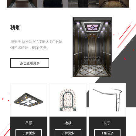
轿厢
华美全新推出的“浮雕大师”不锈
钢艺术轿厢，图案优美。
点击查看更多
吊顶
地板
扶手
了解更多
了解更多
了解更多