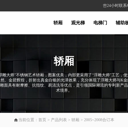
24小时联系电话

轿厢
观光梯
电梯门
辅助
轿厢
浮雕大师”不锈钢艺术轿厢，图案优美，内部更采用了“浮雕大师”工艺，
超然、金碧辉煌，折射出真金白银的光泽效果，充分体现了浮雕大师与K金
雕面具有耐摩擦、抗指纹、易清洗等优点，是引领国际潮流的专利新产品
术境界。

当前位置：
首页
>
产品列表
>
轿厢
>
2005~2008合订本