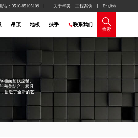
：0510-85105109
关于华美
工程案例
|
English

板
吊顶
地板
扶手
联系我们

搜索
使浮雕面起伏流畅、
的完美结合，极具
，创造了全新的艺