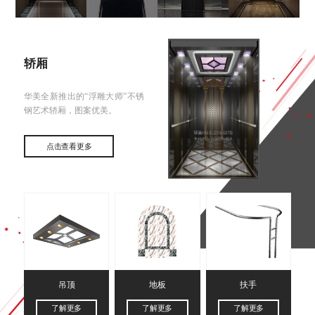
轿厢
华美全新推出的“浮雕大师”不锈
钢艺术轿厢，图案优美。
点击查看更多
吊顶
地板
扶手
了解更多
了解更多
了解更多