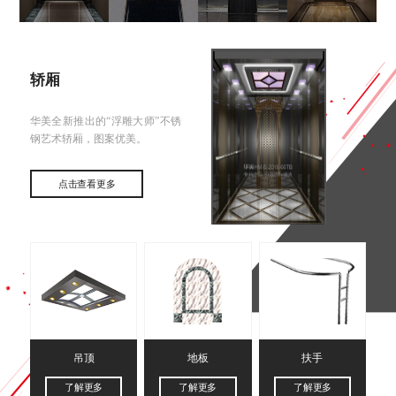
轿厢
华美全新推出的“浮雕大师”不锈
钢艺术轿厢，图案优美。
点击查看更多
吊顶
地板
扶手
了解更多
了解更多
了解更多