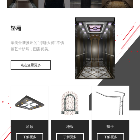
轿厢
华美全新推出的“浮雕大师”不锈
钢艺术轿厢，图案优美。
点击查看更多
吊顶
地板
扶手
了解更多
了解更多
了解更多