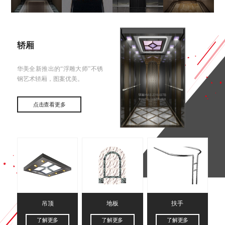
轿厢
华美全新推出的“浮雕大师”不锈
钢艺术轿厢，图案优美。
点击查看更多
吊顶
地板
扶手
了解更多
了解更多
了解更多