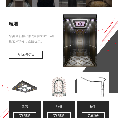
轿厢
华美全新推出的“浮雕大师”不锈
钢艺术轿厢，图案优美。
点击查看更多
吊顶
地板
扶手
了解更多
了解更多
了解更多