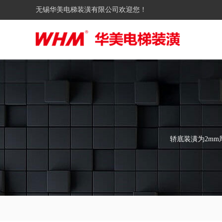
无锡华美电梯装潢有限公司欢迎您！
轿底装潢为2m