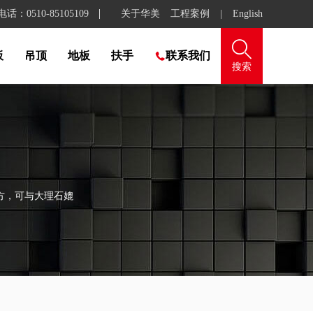
：0510-85105109
关于华美
工程案例
|
English

板
吊顶
地板
扶手
联系我们

搜索
方，可与大理石媲