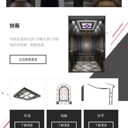
轿厢
华美全新推出的“浮雕大师”不锈
钢艺术轿厢，图案优美。
点击查看更多
吊顶
地板
扶手
了解更多
了解更多
了解更多