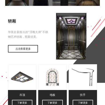
轿厢
华美全新推出的“浮雕大师”不锈
钢艺术轿厢，图案优美。
点击查看更多
吊顶
地板
扶手
了解更多
了解更多
了解更多