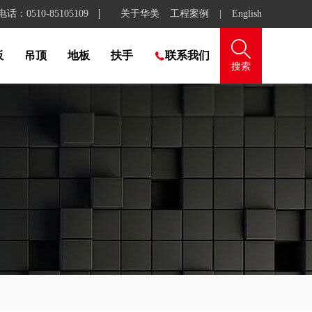
：0510-85105109
关于华美
工程案例
|
English

板
吊顶
地板
扶手
联系我们

搜索