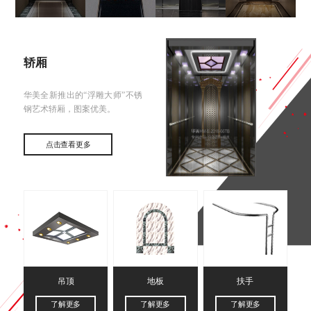
轿厢
华美全新推出的“浮雕大师”不锈
钢艺术轿厢，图案优美。
点击查看更多
吊顶
地板
扶手
了解更多
了解更多
了解更多