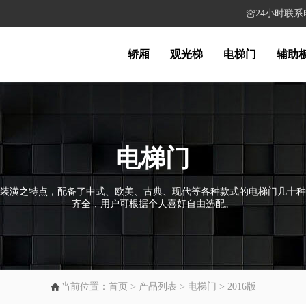
24小时联系电话

轿厢
观光梯
电梯门
辅助
电梯门
装潢之特点，配备了中式、欧美、古典、现代等各种款式的电梯门几十种
齐全，用户可根据个人喜好自由选配。

当前位置：
首页
>
产品列表
>
电梯门
>
2016版