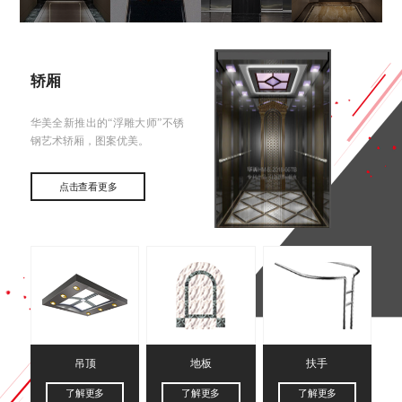
轿厢
华美全新推出的“浮雕大师”不锈
钢艺术轿厢，图案优美。
点击查看更多
吊顶
地板
扶手
了解更多
了解更多
了解更多