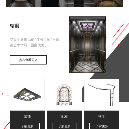
轿厢
华美全新推出的“浮雕大师”不锈
钢艺术轿厢，图案优美。
点击查看更多
吊顶
地板
扶手
了解更多
了解更多
了解更多